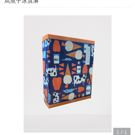
烏魚子冰淇淋
1
/
1